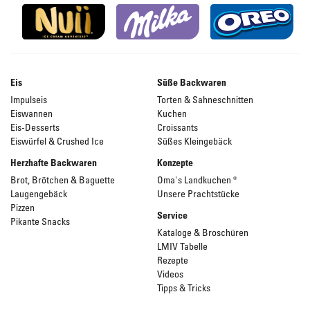
Eis
Süße Backwaren
Impulseis
Torten & Sahneschnitten
Eiswannen
Kuchen
Eis-Desserts
Croissants
Eiswürfel & Crushed Ice
Süßes Kleingebäck
Herzhafte Backwaren
Konzepte
Brot, Brötchen & Baguette
Oma's Landkuchen ®
Laugengebäck
Unsere Prachtstücke
Pizzen
Service
Pikante Snacks
Kataloge & Broschüren
LMIV Tabelle
Rezepte
Videos
Tipps & Tricks