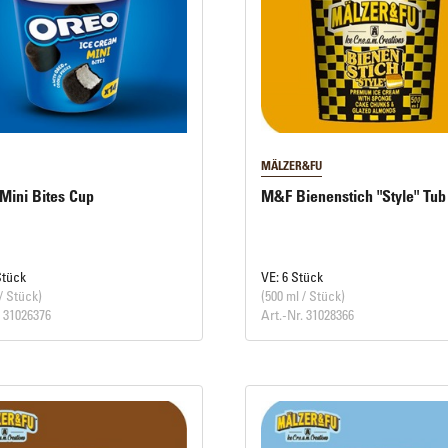
MÄLZER&FU
Mini Bites Cup
M&F Bienenstich "Style" Tub
Stück
VE: 6 Stück
/ Stück)
(500 ml / Stück)
. 31026376
Art.-Nr. 31028366