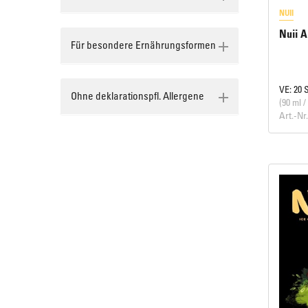
NUII
Nuii A
Für besondere Ernährungsformen
VE: 20 
Ohne deklarationspfl. Allergene
(90 ml /
Art.-Nr