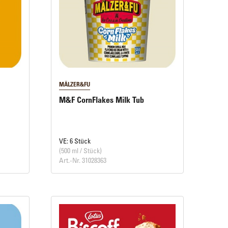
MÄLZER&FU
M&F CornFlakes Milk Tub
VE: 6 Stück
(500 ml / Stück)
Art.-Nr. 31028363