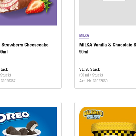
MILKA
 Strawberry Cheesecake
MILKA Vanilla & Chocolate S
90ml
90ml
Stück
VE: 20 Stück
 Stück)
(90 ml / Stück)
. 31026387
Art.-Nr. 31022660