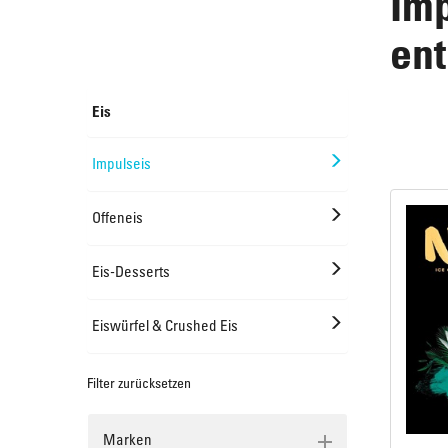
Imp
en
Offeneis
Runde Kuchen & Plattenkuchen
Eis
Süßes Kleingebäck
Impulseis
Offeneis
Croissants & Plunder
Eis-Desserts
Eiswürfel & Crushed Eis
Filter zurücksetzen
Marken