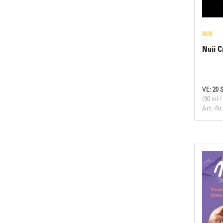
NUII
Nuii C
VE: 20 
(90 ml /
Art.-Nr