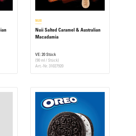
NUII
pian
Nuii Salted Caramel & Australian
Macadamia
VE: 20 Stück
(90 ml / Stück)
Art.-Nr. 31027920