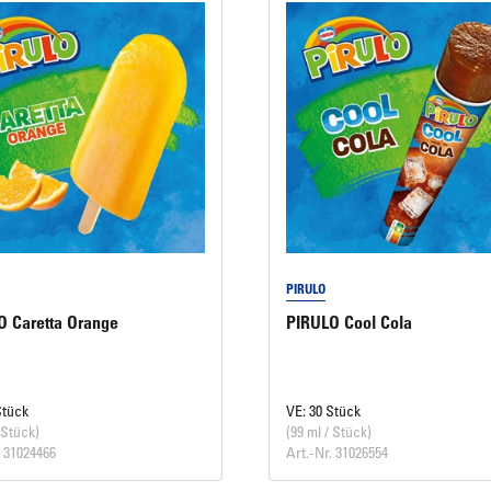
PIRULO
O Caretta Orange
PIRULO Cool Cola
Stück
VE: 30 Stück
 Stück)
(99 ml / Stück)
. 31024466
Art.-Nr. 31026554