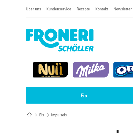
Über uns
Kundenservice
Rezepte
Kontakt
Newsletter
Eis
Eis
Impulseis
Impulseis
Torten & Sahneschnitten