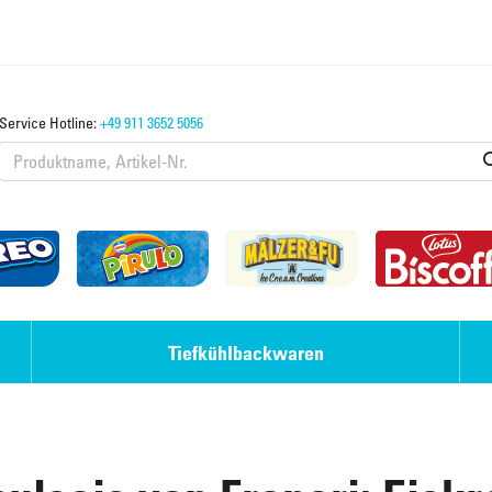
Service Hotline:
+49 911 3652 5056
Tiefkühlbackwaren
Eis-Desserts
Laugengebäck