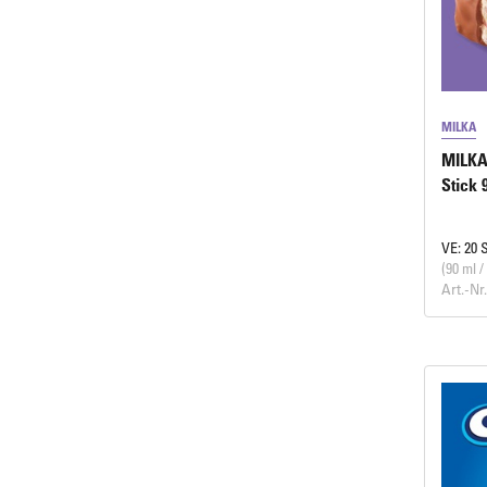
MILKA
MILKA
Stick 
VE: 20 
(90 ml /
Art.-Nr