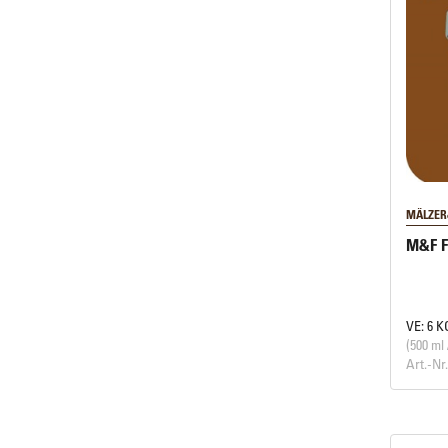
MÄLZER
M&F F
VE: 6 K
(500 ml 
Art.-Nr