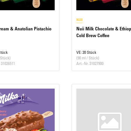
NUII
ream & Anatolian Pistachio
Nuii Milk Chocolate & Ethio
Cold Brew Coffee
Stück
VE: 20 Stück
 Stück)
(90 ml / Stück)
. 31026511
Art.-Nr. 31027900