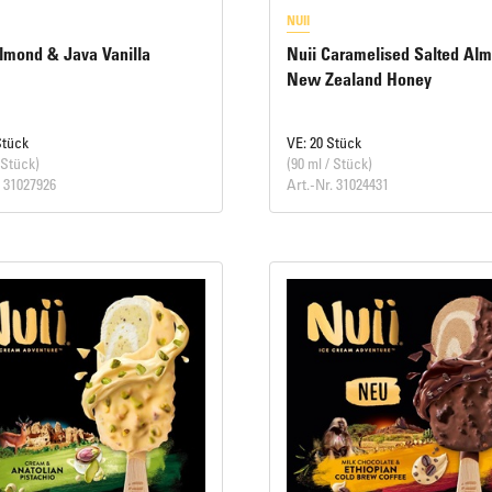
NUII
lmond & Java Vanilla
Nuii Caramelised Salted Al
New Zealand Honey
Stück
VE: 20 Stück
 Stück)
(90 ml / Stück)
. 31027926
Art.-Nr. 31024431