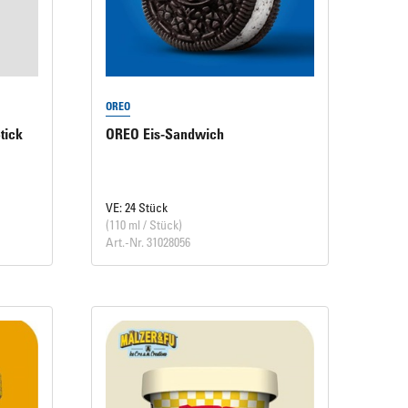
OREO
tick
OREO Eis-Sandwich
VE: 24 Stück
(110 ml / Stück)
Art.-Nr. 31028056