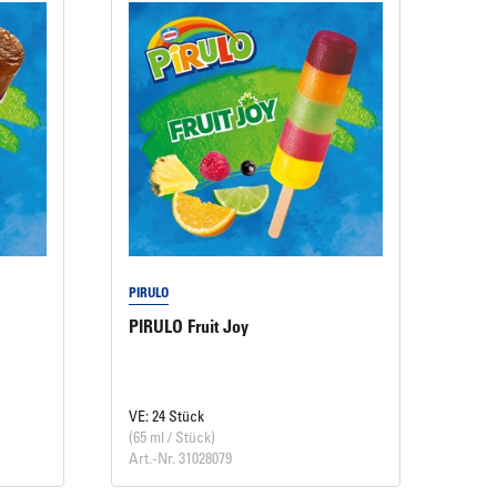
PIRULO
PIRULO Fruit Joy
VE: 24 Stück
(65 ml / Stück)
Art.-Nr. 31028079