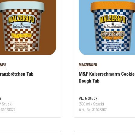
&FU
MÄLZER&FU
ranzbrötchen Tub
M&F Kaiserschmarrn Cookie
Dough Tub
G
VE: 6 Stück
/ Stück)
(500 ml / Stück)
. 31028372
Art.-Nr. 31028367