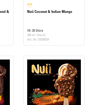
NUII
mond &
Nuii Coconut & Indian Mango
VE: 20 Stück
(90 ml / Stück)
Art.-Nr. 31026524