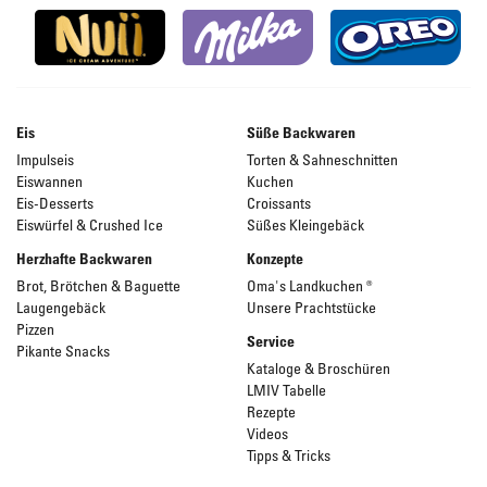
Eis
Süße Backwaren
Impulseis
Torten & Sahneschnitten
Eiswannen
Kuchen
Eis-Desserts
Croissants
Eiswürfel & Crushed Ice
Süßes Kleingebäck
Herzhafte Backwaren
Konzepte
Brot, Brötchen & Baguette
Oma's Landkuchen ®
Laugengebäck
Unsere Prachtstücke
Pizzen
Service
Pikante Snacks
Kataloge & Broschüren
LMIV Tabelle
Rezepte
Videos
Tipps & Tricks