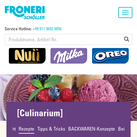
Toggl
navig
Service Hotline:
+49 911 3652 5056
[Culinarium]
bersicht
Rezepte
Tipps & Tricks
BACKWAREN-Konzepte
Beiträge