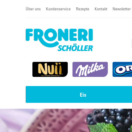
Über uns
Kundenservice
Rezepte
Kontakt
Newsletter
Eis
Impulseis
Torten & Sahneschnitten