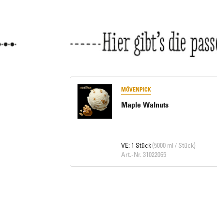
MÖVENPICK
Maple Walnuts
VE: 1 Stück
(5000 ml / Stück)
Art.-Nr. 31022065