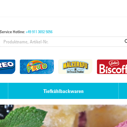
Service Hotline:
+49 911 3652 5056
Tiefkühlbackwaren
Eis-Desserts
Laugengebäck