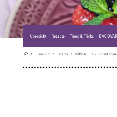
Offeneis
Runde Kuchen & Plattenkuchen
Übersicht
Rezepte
Tipps & Tricks
BACKWARE
Süßes Kleingebäck
Culinarium
Rezepte
MÖVENPICK - Eis geht imme
Croissants & Plunder