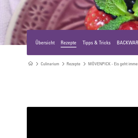
Offeneis
Runde Kuchen & Plattenkuchen
Übersicht
Rezepte
Tipps & Tricks
BACKWARE
Süßes Kleingebäck
Culinarium
Rezepte
MÖVENPICK - Eis geht imme
Croissants & Plunder