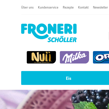
Über uns
Kundenservice
Rezepte
Kontakt
Newsletter
Eis
Impulseis
Torten & Sahneschnitten