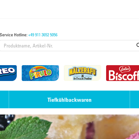
Service Hotline:
+49 911 3652 5056
Tiefkühlbackwaren
Eis-Desserts
Laugengebäck