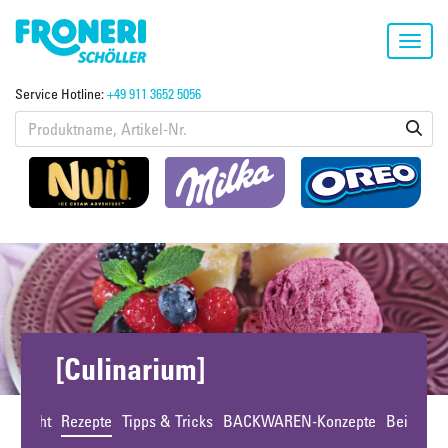
Toggl
navig
Service Hotline:
+49 911 3652 5056
[Culinarium]
bersicht
Rezepte
Tipps & Tricks
BACKWAREN-Konzepte
Beiträge