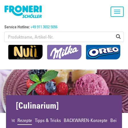
Toggl
navig
Service Hotline:
+49 911 3652 5056
[Culinarium]
bersicht
Rezepte
Tipps & Tricks
BACKWAREN-Konzepte
Beiträge