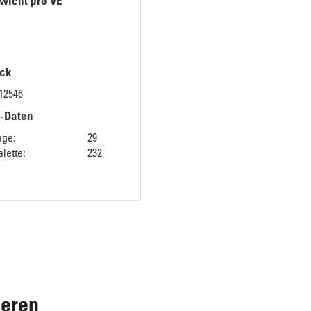
wicht pro VE
ck
12546
k-Daten
age:
29
lette:
232
ieren