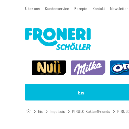
Über uns
Kundenservice
Rezepte
Kontakt
Newsletter
Eis
Eis
Impulseis
PIRULO Kaktus4Friends
PIRULO
Impulseis
Torten & Sahneschnitten