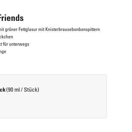
riends
it grüner Fettglasur mit Knisterbrausebonbonspittern 
ückchen
t für unterwegs
unge
Lotus Biscoff
Kirsch-Vanille-Tasche
Endlich da!
Jetzt neu!
(90 ml / Stück)
ück