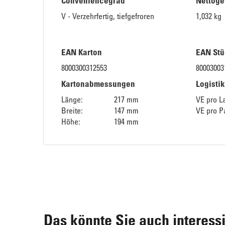
Conveniencegrad
Nettoge
V - Verzehrfertig, tiefgefroren
1,032 kg
EAN Karton
EAN Stü
8000300312553
80003003
Kartonabmessungen
Logisti
Länge:
217 mm
VE pro L
Breite:
147 mm
VE pro Pa
Höhe:
194 mm
Das könnte Sie auch interess