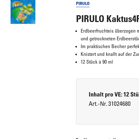
PIRULO
PIRULO Kaktus4F
Eiswürfel & Crushed Eis
Brot, Brötchen & Baguettes
Erdbeerfruchteis überzogen m
und getrockneten Erdbeerst
Pikante Snacks
Im praktischen Becher perfek
Knistert und knallt auf der Z
12 Stück à 90 ml
Pizzen
Inhalt pro VE: 12 St
Art.-Nr. 31024680