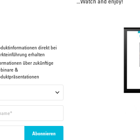
...Watch and enjoy!
duktinformationen direkt bei
rkteinführung erhalten
ormationen über zukünftige
binare &
oduktpräsentationen