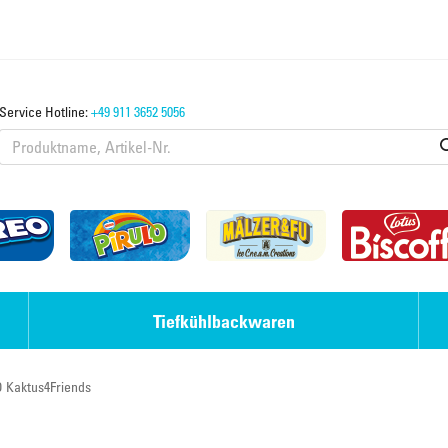
Service Hotline:
+49 911 3652 5056
Tiefkühlbackwaren
 Kaktus4Friends
Eis-Desserts
Laugengebäck