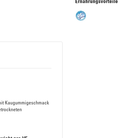
Ernährungsvorteile
r mit Kaugummigeschmack
etrockneten