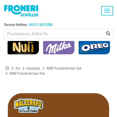
Toggl
navig
Service Hotline:
+49 911 3652 5056
Eis
Impulseis
M&F Franzbrötchen Tub
M&F Franzbrötchen Tub