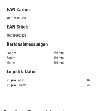
EAN Karton
4007993037231
EAN Stück
4007993037224
Kartonabmessungen
Länge:
299 mm
Breite:
199 mm
Höhe:
109 mm
Logistik-Daten
VE pro Lage:
16
VE pro Palette:
240