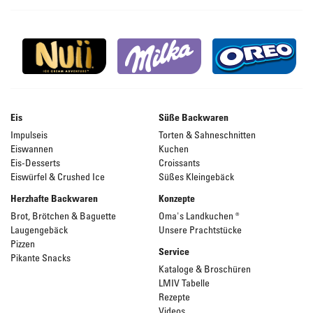
Eis
Süße Backwaren
Impulseis
Torten & Sahneschnitten
Eiswannen
Kuchen
Eis-Desserts
Croissants
Eiswürfel & Crushed Ice
Süßes Kleingebäck
Herzhafte Backwaren
Konzepte
Brot, Brötchen & Baguette
Oma's Landkuchen ®
Laugengebäck
Unsere Prachtstücke
Pizzen
Service
Pikante Snacks
Kataloge & Broschüren
LMIV Tabelle
Rezepte
Videos