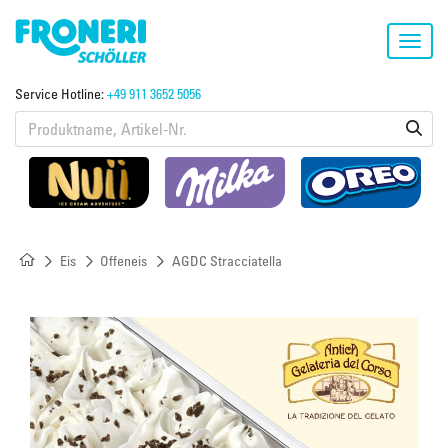
Toggl
navig
Service Hotline:
+49 911 3652 5056
Eis
Offeneis
AGDC Stracciatella