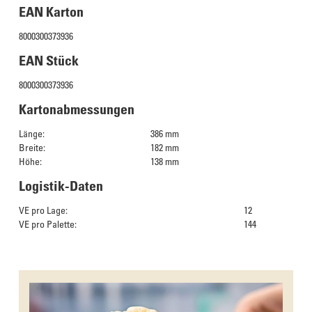
EAN Karton
8000300373936
EAN Stück
8000300373936
Kartonabmessungen
Länge:
386 mm
Breite:
182 mm
Höhe:
138 mm
Logistik-Daten
VE pro Lage:
12
VE pro Palette:
144
Das Culinarium empfiehlt