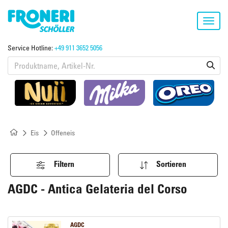
Toggl
navig
Service Hotline:
+49 911 3652 5056
Eis
Offeneis
Filtern
Sortieren
AGDC - Antica Gelateria del Corso
AGDC