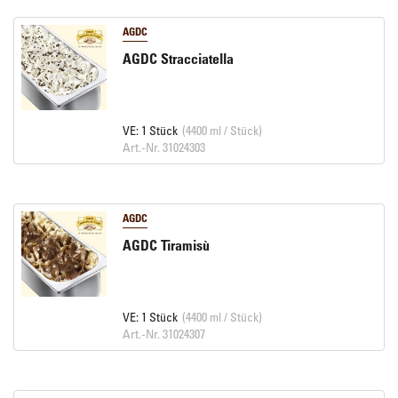
AGDC
AGDC Stracciatella
VE: 1 Stück
(4400 ml / Stück)
Art.-Nr. 31024303
AGDC
AGDC Tiramisù
VE: 1 Stück
(4400 ml / Stück)
Art.-Nr. 31024307