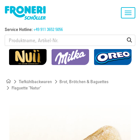
Toggl
navig
Service Hotline:
+49 911 3652 5056
Tiefkühlbackwaren
Brot, Brötchen & Baguettes
Flaguette "Natur"