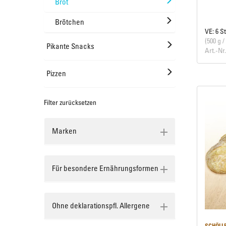
Brot
Brötchen
VE: 6 S
(500 g /
Pikante Snacks
Art.-Nr
Pizzen
Filter zurücksetzen
Marken
Für besondere Ernährungsformen
Ohne deklarationspfl. Allergene
SCHÖLL