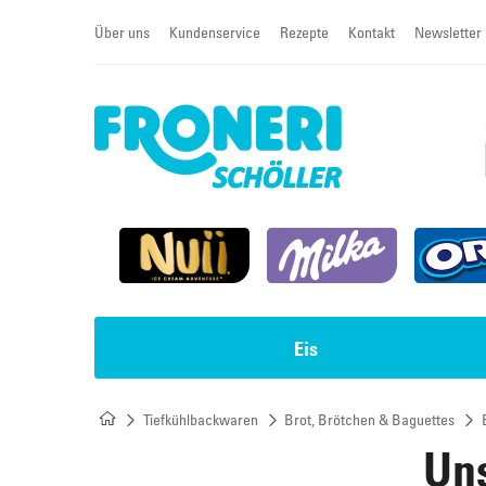
Über uns
Kundenservice
Rezepte
Kontakt
Newsletter
Eis
Tiefkühlbackwaren
Brot, Brötchen & Baguettes
Impulseis
Torten & Sahneschnitten
Uns