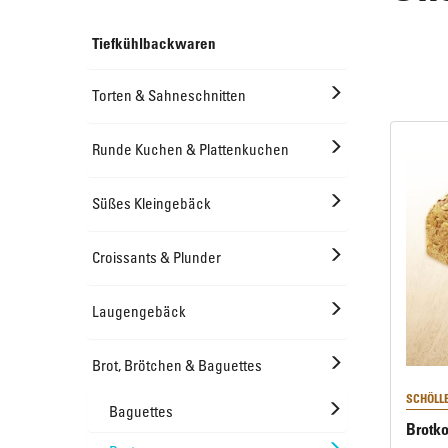
Tiefkühlbackwaren
Offeneis
Runde Kuchen & Plattenkuchen
Torten & Sahneschnitten
Süßes Kleingebäck
Runde Kuchen & Plattenkuchen
Süßes Kleingebäck
Croissants & Plunder
Croissants & Plunder
Laugengebäck
Brot, Brötchen & Baguettes
SCHÖLL
Baguettes
Brotko