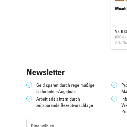
Mischk
VE: 6 S
(600 g /
Art.-Nr
Newsletter
Geld sparen durch regelmäßige
Pro
Lieferanten-Angebote
Ma
Arbeit erleichtern durch
Inf
zeitsparende Rezeptvorschläge
We
Pr