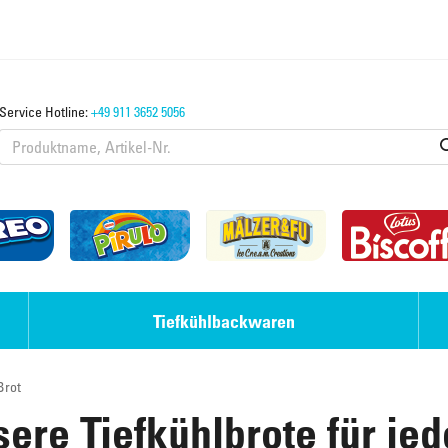
Service Hotline:
+49 911 3652 5056
Tiefkühlbackwaren
Brot
Eis-Desserts
Laugengebäck
ere Tiefkühlbrote für je