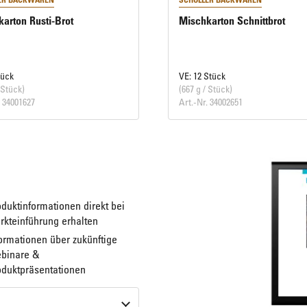
arton Rusti-Brot
Mischkarton Schnittbrot
tück
VE: 12 Stück
 Stück)
(667 g / Stück)
. 34001627
Art.-Nr. 34002651
duktinformationen direkt bei
rkteinführung erhalten
ormationen über zukünftige
binare &
oduktpräsentationen