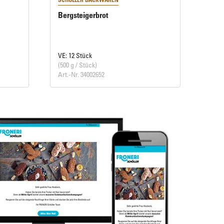
Bergsteigerbrot
VE: 12 Stück
(500 g / Stück)
Art.-Nr. 34002652