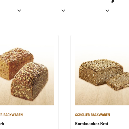
Eiswürfel & Crushed Eis
Brot, Brötchen & Baguettes
Pikante Snacks
Pizzen
ER BACKWAREN
SCHÖLLER BACKWAREN
rb
Kornknacker-Brot