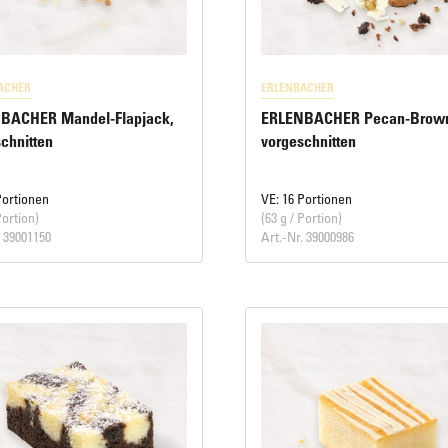
ACHER
ERLENBACHER
BACHER Mandel-Flapjack,
ERLENBACHER Pecan-Brown
chnitten
vorgeschnitten
Portionen
VE: 16 Portionen
Portion)
(63 g / Portion)
. 39001150
Art.-Nr. 39000986