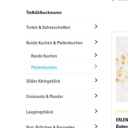
Tiefkühlbackwaren
Offeneis
Runde Kuchen & Plattenkuchen
Torten & Sahneschnitten
Süßes Kleingebäck
Runde Kuchen & Plattenkuchen
Runde Kuchen
Plattenkuchen
Croissants & Plunder
Süßes Kleingebäck
Croissants & Plunder
ERLENB
Laugengebäck
ERLEN
Butter
Brot, Brötchen & Baguettes