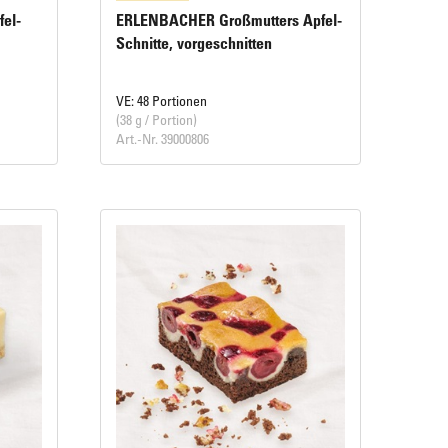
el-
ERLENBACHER Großmutters Apfel-
Schnitte, vorgeschnitten
VE: 48 Portionen
(38 g / Portion)
Art.-Nr. 39000806