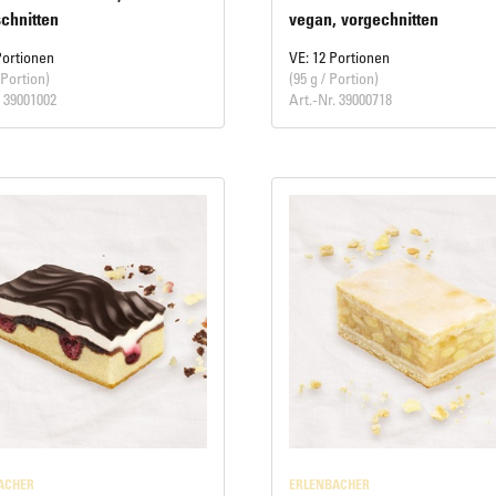
chnitten
vegan, vorgechnitten
Portionen
VE: 12 Portionen
 Portion)
(95 g / Portion)
. 39001002
Art.-Nr. 39000718
ACHER
ERLENBACHER