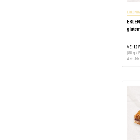
ERLENB
ERLEN
gluten
VE: 12 
(88 g / 
Art.-Nr