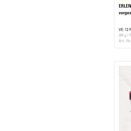
ERLEN
vorges
VE: 12 
(84 g / 
Art.-Nr