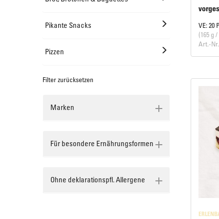
vorges
Pikante Snacks
VE: 20 
(165 g /
Art.-Nr
Pizzen
Filter zurücksetzen
Marken
Für besondere Ernährungsformen
Ohne deklarationspfl. Allergene
ERLENB