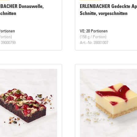
BACHER Donauwelle,
ERLENBACHER Gedeckte Apf
chnitten
Schnitte, vorgeschnitten
Portionen
VE: 20 Portionen
Portion)
(158 g / Portion)
. 39000799
Art.-Nr. 39001007