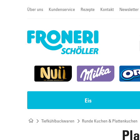
Über uns
Kundenservice
Rezepte
Kontakt
Newsletter
Eis
Tiefkühlbackwaren
Runde Kuchen & Plattenkuchen
Impulseis
Torten & Sahneschnitten
Pl