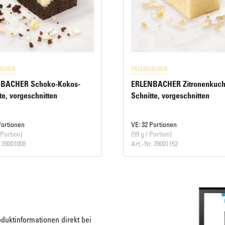
ACHER
ERLENBACHER
BACHER Schoko-Kokos-
ERLENBACHER Zitronenkuch
te, vorgeschnitten
Schnitte, vorgeschnitten
Portionen
VE: 32 Portionen
 Portion)
(59 g / Portion)
. 39001008
Art.-Nr. 39001152
duktinformationen direkt bei