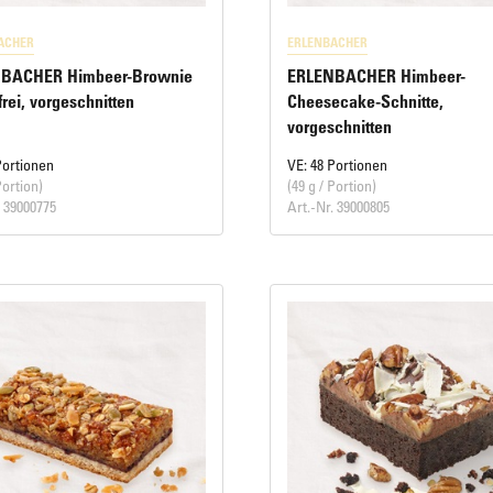
ACHER
ERLENBACHER
BACHER Himbeer-Brownie
ERLENBACHER Himbeer-
frei, vorgeschnitten
Cheesecake-Schnitte,
vorgeschnitten
Portionen
VE: 48 Portionen
Portion)
(49 g / Portion)
. 39000775
Art.-Nr. 39000805