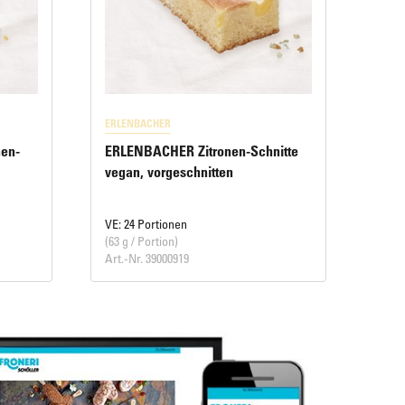
ERLENBACHER
en-
ERLENBACHER Zitronen-Schnitte
vegan, vorgeschnitten
VE: 24 Portionen
(63 g / Portion)
Art.-Nr. 39000919