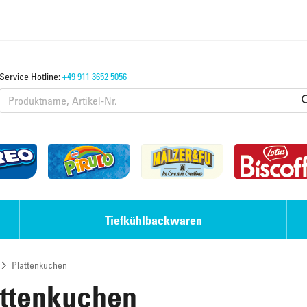
Service Hotline:
+49 911 3652 5056
Tiefkühlbackwaren
Plattenkuchen
Eis-Desserts
Laugengebäck
attenkuchen