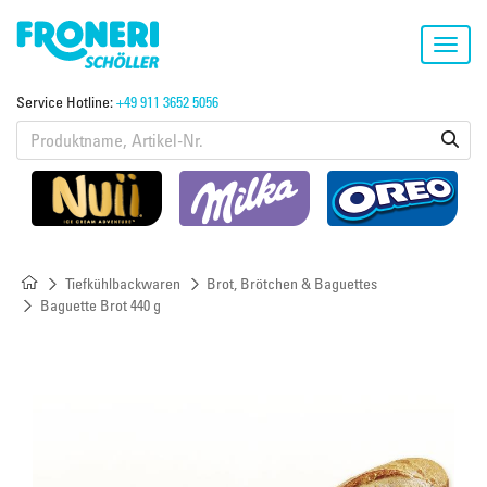
Toggl
navig
Service Hotline:
+49 911 3652 5056
Tiefkühlbackwaren
Brot, Brötchen & Baguettes
Baguette Brot 440 g