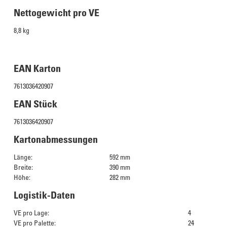
Nettogewicht pro VE
8,8 kg
EAN Karton
7613036420907
EAN Stück
7613036420907
Kartonabmessungen
Länge:
592 mm
Breite:
390 mm
Höhe:
282 mm
Logistik-Daten
VE pro Lage:
4
VE pro Palette:
24